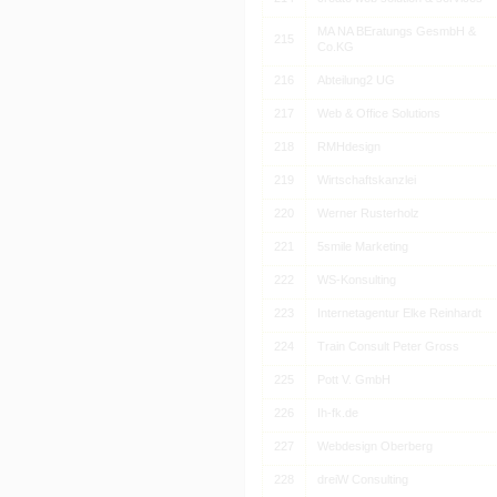
MA NA BEratungs GesmbH &
215
Co.KG
216
Abteilung2 UG
217
Web & Office Solutions
218
RMHdesign
219
Wirtschaftskanzlei
220
Werner Rusterholz
221
5smile Marketing
222
WS-Konsulting
223
Internetagentur Elke Reinhardt
224
Train Consult Peter Gross
225
Pott V. GmbH
226
Ih-fk.de
227
Webdesign Oberberg
228
dreiW Consulting