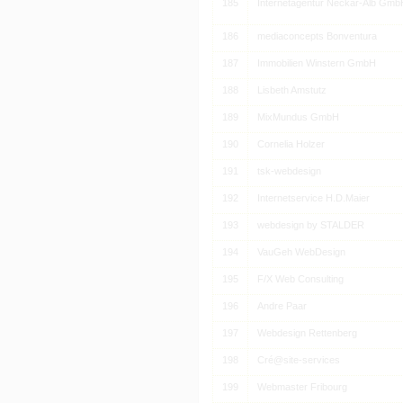
185
Internetagentur Neckar-Alb Gmb
186
mediaconcepts Bonventura
187
Immobilien Winstern GmbH
188
Lisbeth Amstutz
189
MixMundus GmbH
190
Cornelia Holzer
191
tsk-webdesign
192
Internetservice H.D.Maier
193
webdesign by STALDER
194
VauGeh WebDesign
195
F/X Web Consulting
196
Andre Paar
197
Webdesign Rettenberg
198
Cré@site-services
199
Webmaster Fribourg