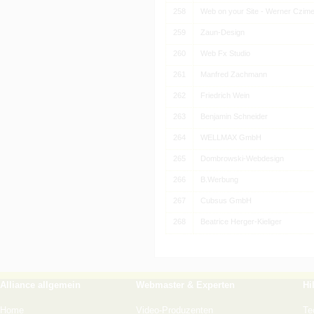
258
Web on your Site - Werner Czim
259
Zaun-Design
260
Web Fx Studio
261
Manfred Zachmann
262
Friedrich Wein
263
Benjamin Schneider
264
WELLMAX GmbH
265
Dombrowski-Webdesign
266
B.Werbung
267
Cubsus GmbH
268
Beatrice Herger-Kieliger
Alliance allgemein
Webmaster & Experten
Hi
Home
Video-Produzenten
Te