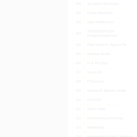
200
dm-power Bachmann
201
Online Marketing
202
unter-NIMM-team
NIEDERBERGER
203
Erfolgsmanagement
204
Peter Stenzel - Agentur für
205
Matthias Bruhin
206
IT & TK Shop
207
zur.ch SA
208
ITServices
209
Martina M. Altmann, Atelier
210
FG4YOU
211
Agron Sahiti
212
Fürstenberg Webdesign
213
Media2Sign
214
create web solution & services