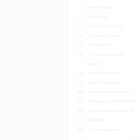
171
marcel TOMASI
172
webformore
173
www.profi-website.net
174
Bushman Trading AG
175
AS Media Pro
176
Versicherungsfachwirtin
177
ebmind
178
DI Internet Services
179
Mag. Eva Hribernig
180
creadera dienstleistungen u.
181
Mediaagentur Bernd Paierhofer
182
Geyer-Marketing! Agentur für
183
INEOWEB
184
123-webmasterei.de