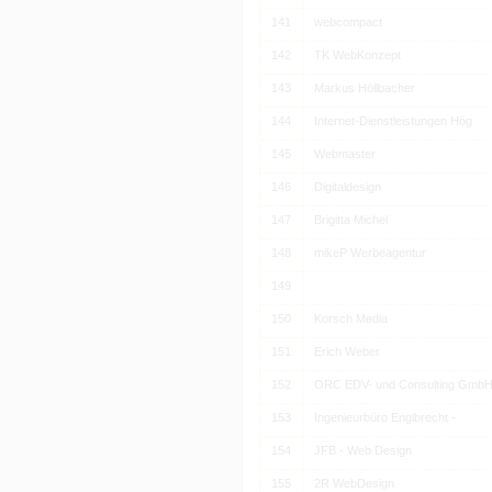
141
webcompact
142
TK WebKonzept
143
Markus Höllbacher
144
Internet-Dienstleistungen Hög
145
Webmaster
146
Digitaldesign
147
Brigitta Michel
148
mikeP Werbeagentur
149
150
Korsch Media
151
Erich Weber
152
ORC EDV- und Consulting Gmb
153
Ingenieurbüro Englbrecht -
154
JFB - Web Design
155
2R WebDesign