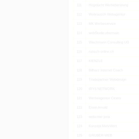
111
Hogelücht Werbeberatung
112
Webrausch Webagentur
113
MK Werbeservice
114
webStudio obermain
115
Wiechmann Consulting UG
116
ruosch-online.ch
117
KIENZLE
118
Billharz Internet Coach
119
Tradepartner Webdesign
120
IRYS NETWORK
121
Werbeagentur Cicero
122
Erwin Arnold
123
webcnter jona
124
Konzept MehrWert
125
GRUBER-WEB