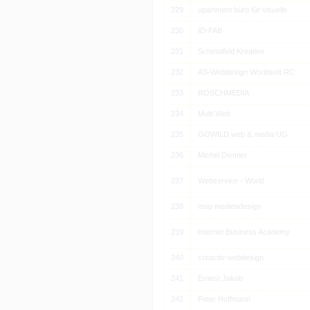
229
upartment büro für visuelle
230
ID-FAB
231
Schmalfeld Kreative
232
AS-Webdesign Worldsoft RC
233
ROSCHMEDIA
234
Multi Web
235
GOWILD web & media UG
236
Michel Dixmier
237
Webservice - World
238
msp mediendesign
239
Internet Business Academy
240
creactiv-webdesign
241
Ernest Jakob
242
Peter Hoffmann