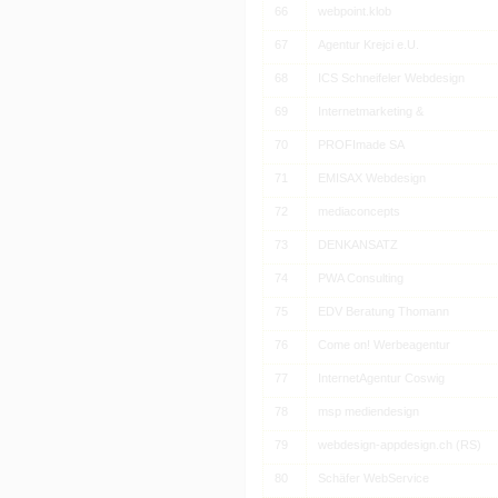
66
webpoint.klob
67
Agentur Krejci e.U.
68
ICS Schneifeler Webdesign
69
Internetmarketing &
70
PROFImade SA
71
EMISAX Webdesign
72
mediaconcepts
73
DENKANSATZ
74
PWA Consulting
75
EDV Beratung Thomann
76
Come on! Werbeagentur
77
InternetAgentur Coswig
78
msp mediendesign
79
webdesign-appdesign.ch (RS)
80
Schäfer WebService