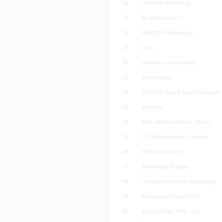
36
Hofmeier Webdesign
37
Be Different LLC
38
HARDER Webdesign
39
tools
40
present-your-business
41
swisscalinet
42
GOWILD web & media Germany
43
amenico
44
MKF Media Solutions -Marco
45
GS Websitestudio Gabriele
46
WebStudio Nord
47
Webdesign Riediger
48
Hanspeter Brunner Webdesign
49
KompetenzHaus GmbH
50
Eduard Ernst, Web- und