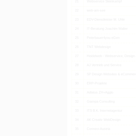
21
Webservice Steinkampf
22
web-am-see
23
EDV-Dienstleister M. Uhle
24
IT-Beratung Joachim Walter
25
Peterbauer4you eGen
26
TNT Webdesign
27
Heidelweb - Webservice, Design
28
AJ Vertrieb und Service
29
SP Design Websites & eCommer
30
ERP-Projekte
31
Adlatus ZH+Agglo
32
Giampa Consulting
33
ITS B.K. Internetagentur
34
AK Creativ WebDesign
35
Connect Austria