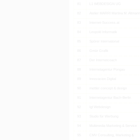
81
L1 WEBDESIGN UG
82
Atelier MARRI Martina M. Altman
83
Internet-Success.at
84
Leopold Informatik
85
Spörer International
86
Gmür Grafik
87
Der Internetcoach
88
Internetagentur Pongau
89
Innovacion Digital
90
mettler concept & design
91
Internetagentur Bach-Berlin
92
Igl Webdesign
93
Studio für Werbung
94
Multimedia Marketing & Service
95
CMV Consulting, Marketing &