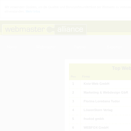
Wir verwenden Cookies, um die Qualität und Benutzerfreundlichkeit der Webseite zu verbesse
einverstanden.
Mehr Infos
Home
Webmaster
Partner
Experten
Top Web
Pos
Firma
1
Kniv-Web GmbH
2
Marketing & Webdesign GbR
3
Florina Loredana Tudor
4
LöwenStern Verlag
5
frudod gmbh
6
WEBFOX GmbH