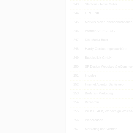
243
Startklar - Rose Müller
244
GROENIE
245
Markus Meier Innendekorationen 
246
internet SELECT UG
247
DibuMedia Bulst
248
Hardy Gerdes Ingenieurbüro
249
Bubbleclick GmbH
250
SP Design Websites & eCommer
251
Impulse
252
Internet Agentur Säntisweb
253
BruGra - Marketing
254
Bernardin
255
WEB-IT-ALB, Webdesign Weichs
256
Webcreasoft
257
Marketing und Vertrieb