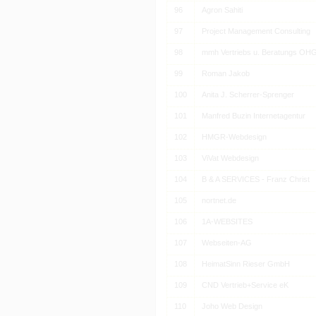
96
Agron Sahiti
97
Project Management Consulting
98
mmh Vertriebs u. Beratungs OH
99
Roman Jakob
100
Anita J. Scherrer-Sprenger
101
Manfred Buzin Internetagentur
102
HMGR-Webdesign
103
ViVat Webdesign
104
B & A SERVICES - Franz Christ
105
nortnet.de
106
1A-WEBSITES
107
Webseiten-AG
108
HeimatSinn Rieser GmbH
109
CND Vertrieb+Service eK
110
Joho Web Design