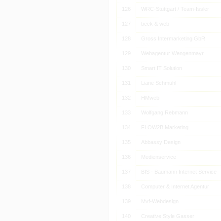
126
WRC-Stuttgart / Team-Issler
127
beck & web
128
Gross Intermarketing GbR
129
Webagentur Wengenmayr
130
Smart IT Solution
131
Liane Schmuhl
132
HMweb
133
Wolfgang Rebmann
134
FLOW2B Marketing
135
Abbassy Design
136
Medienservice
137
BIS - Baumann Internet Service
138
Computer & Internet Agentur
139
Mvf-Webdesign
140
Creative Style Gasser