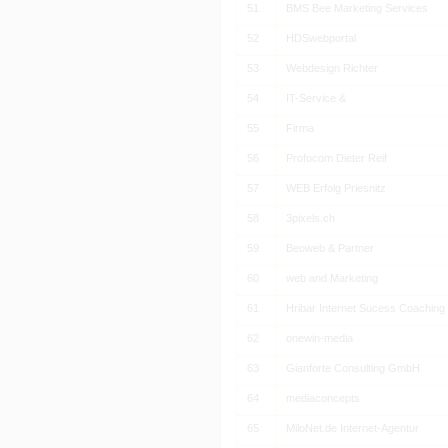
51
BMS Bee Marketing Services
52
HDSwebportal
53
Webdesign Richter
54
IT-Service &
55
Firma
56
Profocom Dieter Reif
57
WEB Erfolg Priesnitz
58
3pixels.ch
59
Beoweb & Partner
60
web and Marketing
61
Hribar Internet Sucess Coaching
62
onewin-media
63
Gianforte Consulting GmbH
64
mediaconcepts
65
MiloNet.de Internet-Agentur