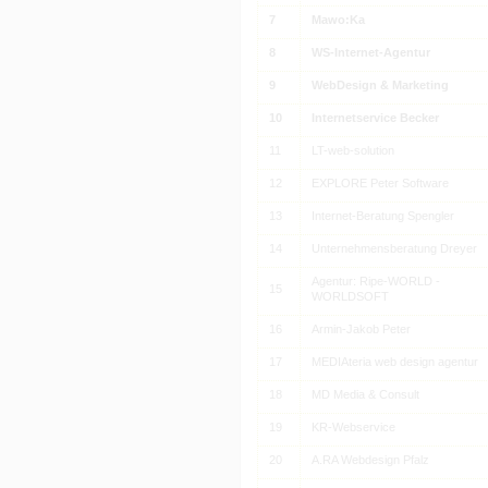
7
Mawo:Ka
8
WS-Internet-Agentur
9
WebDesign & Marketing
10
Internetservice Becker
11
LT-web-solution
12
EXPLORE Peter Software
13
Internet-Beratung Spengler
14
Unternehmensberatung Dreyer
Agentur: Ripe-WORLD -
15
WORLDSOFT
16
Armin-Jakob Peter
17
MEDIAteria web design agentur
18
MD Media & Consult
19
KR-Webservice
20
A.RA Webdesign Pfalz