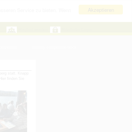
Akzeptieren
esseren Service zu bieten. Wenn
Mitglied werden
Mitglieder-Login
ompetition
monthly-competition-block
erg statt. Knapp
ier finden Sie