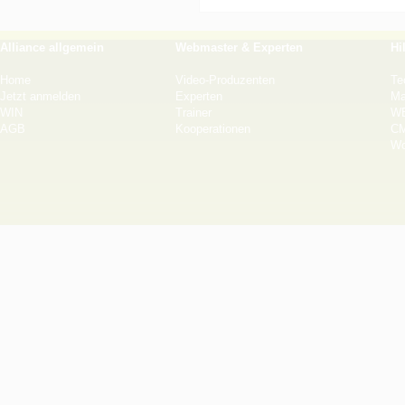
Alliance allgemein
Webmaster & Experten
Hi
Home
Video-Produzenten
Te
Jetzt anmelden
Experten
Ma
WIN
Trainer
WB
AGB
Kooperationen
CM
Wo