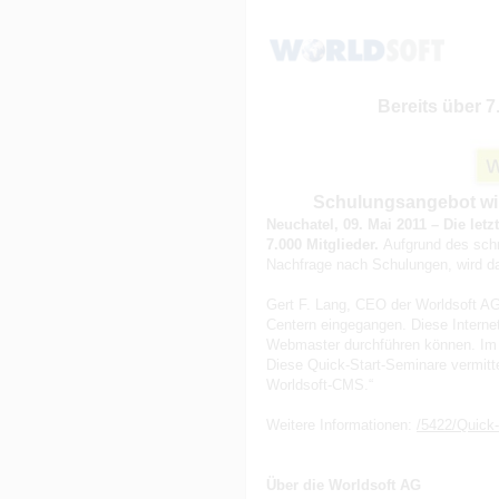
Bereits über 7
Schulungsangebot wir
Neuchatel, 09. Mai 2011 – Die let
7.000 Mitglieder.
Aufgrund des sch
Nachfrage nach Schulungen, wird d
Gert F. Lang, CEO der Worldsoft AG,
Centern eingegangen. Diese Internet
Webmaster durchführen können. Im M
Diese Quick-Start-Seminare vermitte
Worldsoft-CMS.“
Weitere Informationen:
/5422/Quick-
Über die Worldsoft AG