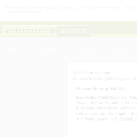
Wir verwenden Cookies, um die Qualität und Benutzerfreundlichkeit der Webseite zu verbesse
einverstanden.
Mehr Infos
Home
Webmaster
Partner
Experten
Quick-Start-Seminare
09.05.2011 15:55
(
34136 x gelesen
)
Pressemitteilung Mai 2011
Bereits über 7.000 Mitglieder - S
Die erst letzten Oktober ins Lebe
Mitglieder. Aufgrund des schnell
Schulungen, wird das Angebot für
Juni finden bereits in 38 Städten 