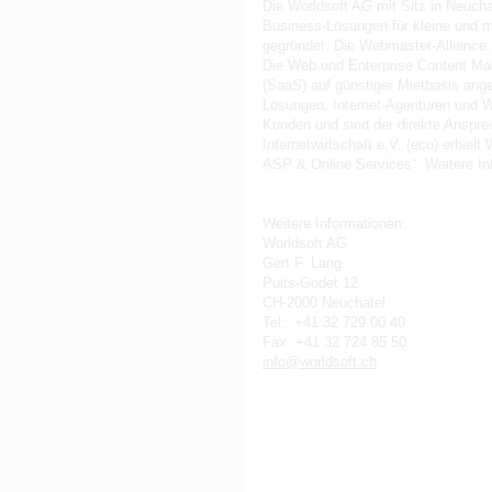
Die Worldsoft AG mit Sitz in Neuch
Business-Lösungen für kleine und m
gegründet. Die Webmaster-Alliance i
Die Web und Enterprise Content Ma
(SaaS) auf günstiger Mietbasis ange
Lösungen. Internet-Agenturen und W
Kunden und sind der direkte Anspr
Internetwirtschaft e.V. (eco) erhie
ASP & Online Services“. Weitere I
Weitere Informationen:
Worldsoft AG
Gert F. Lang
Puits-Godet 12
CH-2000 Neuchatel
Tel.: +41 32 729 00 40
Fax: +41 32 724 85 50
info@worldsoft.ch