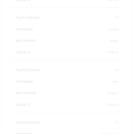
13
Isolde
Nagel
3'296.60
14
Uwe
Ziegler
3'044.65
15
Marieluise