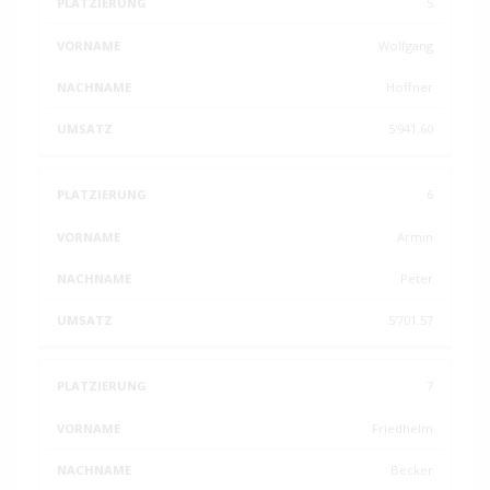
5
Wolfgang
Hoffner
5'941.60
6
Armin
Peter
5'701.57
7
Friedhelm
Becker