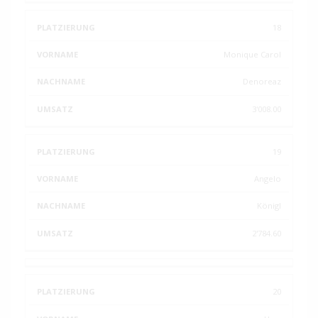
18
Monique Carol
Denoreaz
3'008.00
19
Angelo
Königl
2'784.60
20