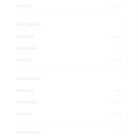
5'525.70
8
Martin
Reif
5'415.20
9
Ines
Preißer
5'190.00
10