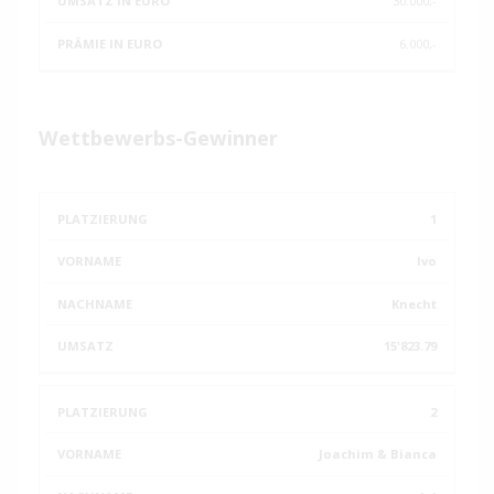
30.000,-
6.000,-
Wettbewerbs-Gewinner
PLATZIERUNG
VORNAME
NACHNAME
UMSATZ
1
Ivo
Knecht
15'823.79
2
Joachim & Bianca