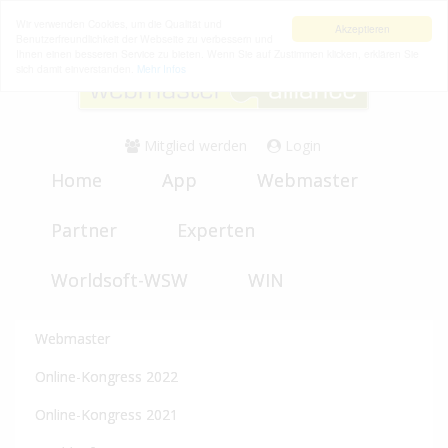
Wir verwenden Cookies, um die Qualität und
Akzeptieren
Benutzerfreundlichkeit der Webseite zu verbessern und
Ihnen einen besseren Service zu bieten. Wenn Sie auf Zustimmen klicken, erklären Sie
sich damit einverstanden.
Mehr Infos
Mitglied werden
Login
Home
App
Webmaster
Partner
Experten
Worldsoft-WSW
WIN
Webmaster
Online-Kongress 2022
Online-Kongress 2021