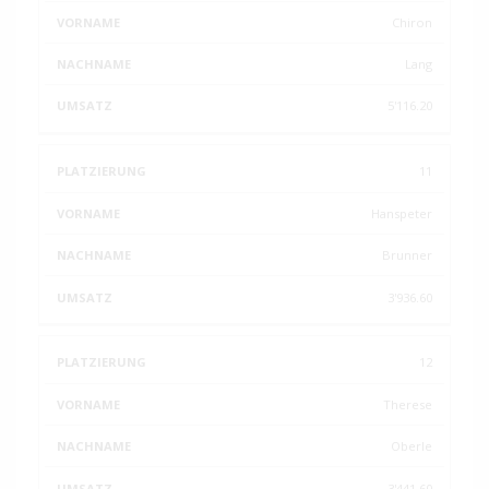
Chiron
Lang
5'116.20
11
Hanspeter
Brunner
3'936.60
12
Therese
Oberle
3'441.60