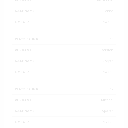
Henne
3'043.16
16
Karsten
Dreyer
3'042.90
17
Micheal
Spörer
3'022.70