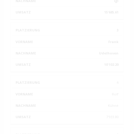
Igl
15'685.61
3
Frank
Udelhoven
10'102.20
4
Rolf
Kühne
7'933.80