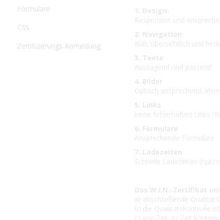
Formulare
1. Design:
Responsive und ansprech
CSS
2. Navigation
Klar, übersichtlich und bed
Zertifizierungs-Anmeldung
3. Texte
Aussagend und passend
4. Bilder
Optisch ansprechend, klein
5. Links
keine fehlerhaften Links (
6. Formulare
Ansprechende Formulare
7. Ladezeiten
Schnelle Ladezeiten (optimi
Das W.I.N.-Zertifikat un
a) abschließende Qualitäts
b) die Qualitätskontrolle
c) von Zeit zu Zeit könne