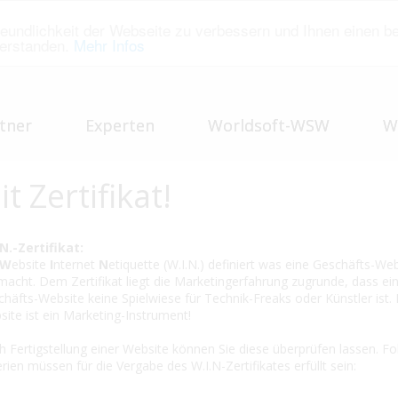
eundlichkeit der Webseite zu verbessern und Ihnen einen b
verstanden.
Mehr Infos
tner
Experten
Worldsoft-WSW
W
t Zertifikat!
N.-Zertifikat:
W
ebsite
I
nternet
N
etiquette (W.I.N.) definiert was eine Geschäfts-We
acht. Dem Zertifikat liegt die Marketingerfahrung zugrunde, dass ei
häfts-Website keine Spielwiese für Technik-Freaks oder Künstler ist. 
ite ist ein Marketing-Instrument!
 Fertigstellung einer Website können Sie diese überprüfen lassen. F
erien müssen für die Vergabe des W.I.N-Zertifikates erfüllt sein: