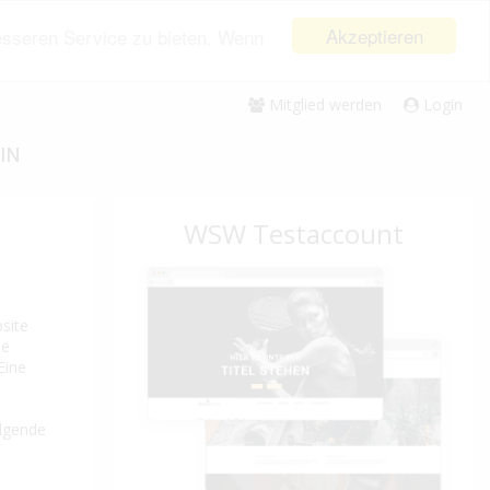
Akzeptieren
esseren Service zu bieten. Wenn
Mitglied werden
Login
IN
WSW Testaccount
bsite
ne
Eine
olgende