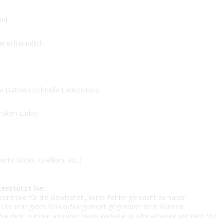
end
ienerfreundlich
e Dateien (schnelle Ladezeiten)
Broken-Links)
erte Bilder, Grafiken, etc.)
terstützt Sie:
kontrolle für die Gewissheit, keine Fehler gemacht zu haben
 ist ein sehr gutes Verkaufsargument gegenüber dem Kunden
n Sie dem Kunden anbieten seine Website zu überarbeiten um dem W.I.