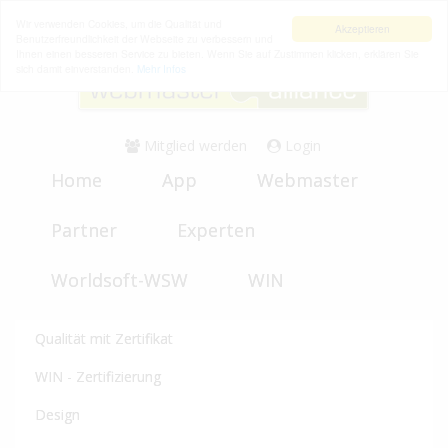
Wir verwenden Cookies, um die Qualität und
Akzeptieren
Benutzerfreundlichkeit der Webseite zu verbessern und
Ihnen einen besseren Service zu bieten. Wenn Sie auf Zustimmen klicken, erklären Sie
sich damit einverstanden.
Mehr Infos
Mitglied werden
Login
Home
App
Webmaster
Partner
Experten
Worldsoft-WSW
WIN
Qualität mit Zertifikat
WIN - Zertifizierung
Design