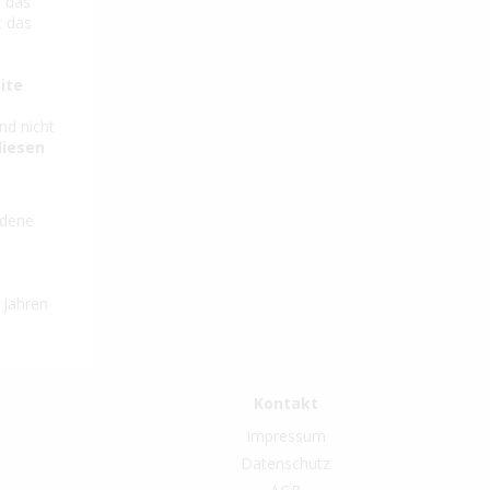
n das
t das
ite
nd nicht
diesen
edene
 Jahren
Kontakt
Impressum
Datenschutz