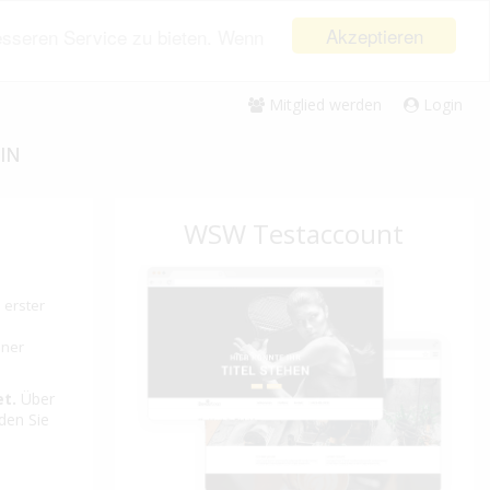
Akzeptieren
esseren Service zu bieten. Wenn
Mitglied werden
Login
IN
WSW Testaccount
 erster
iner
et.
Über
nden Sie