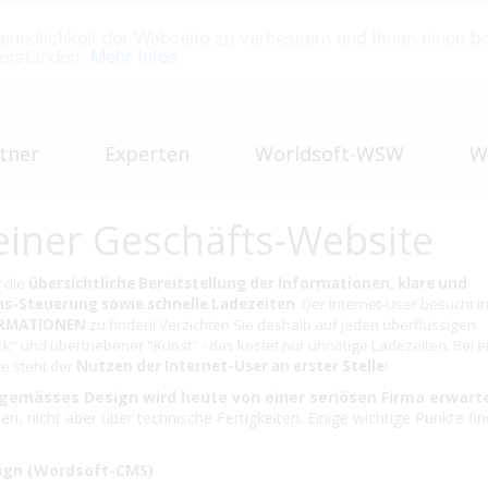
eundlichkeit der Webseite zu verbessern und Ihnen einen b
verstanden.
Mehr Infos
tner
Experten
Worldsoft-WSW
W
einer Geschäfts-Website
f die
übersichtliche Bereitstellung der Informationen, klare und
ns-Steuerung sowie schnelle Ladezeiten
. Der Internet-User besucht in
RMATIONEN
zu finden! Verzichten Sie deshalb auf jeden überflüssigen
k" und übertriebener "Kunst" - das kostet nur unnötige Ladezeiten. Bei e
te steht der
Nutzen der Internet-User an erster Stelle
!
tgemässes Design wird heute von einer seriösen Firma erwart
en, nicht aber über technische Fertigkeiten. Einige wichtige Punkte fi
ign (Wordsoft-CMS)