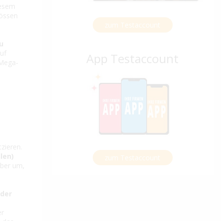
iesem
rössen
zum Testaccount
u
uf
App Testaccount
 Mega-
e
zieren.
ilen)
zum Testaccount
uber um,
 der
er