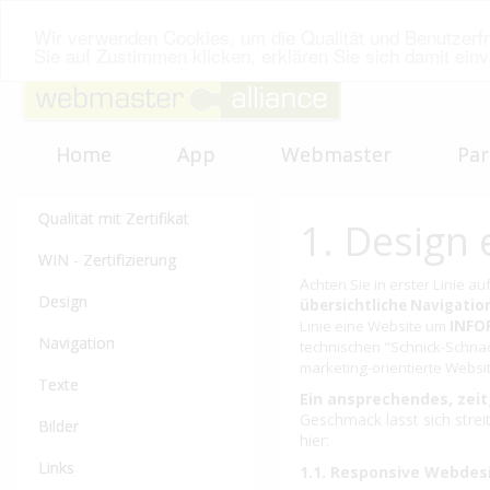
Wir verwenden Cookies, um die Qualität und Benutzerfr
Sie auf Zustimmen klicken, erklären Sie sich damit ein
Home
App
Webmaster
Par
Qualität mit Zertifikat
1. Design 
WIN - Zertifizierung
A
chten Sie in erster Linie au
Design
übersichtliche Navigatio
Linie eine Website um
INFO
Navigation
technischen "Schnick-Schnac
marketing-orientierte Websi
Texte
Ein ansprechendes, zei
Geschmack lässt sich streit
Bilder
hier:
Links
1.1. Responsive Webdes