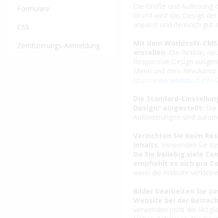
Die Größe und Auflösung d
Formulare
Grund wird das Design der 
anpasst und dennoch gut a
CSS
Mit dem Worldsoft-CMS 
Zertifizierungs-Anmeldung
erstellen.
Die flexible, n
Responsive Design ausgeric
Menü und dem Revolution Sl
http://www.worldsoft.info
Die Standard-Einstellun
Design" eingestellt.
Die 
Anforderungen sind automa
Verzichten Sie beim Res
Inhalts.
Verwenden Sie für 
Da Sie beliebig viele Co
empfiehlt es sich pro Co
wenn die Website verkleine
Bilder bearbeiten Sie z
Website bei der Betrac
verwenden nicht die Möglic