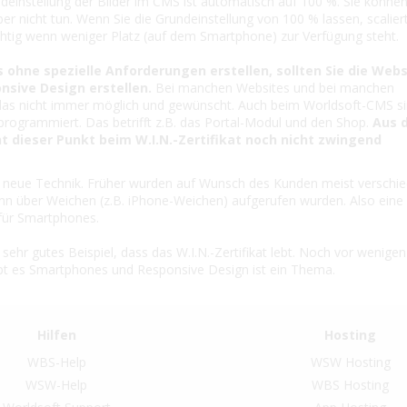
deinstellung der Bilder im CMS ist automatisch auf 100 %. Sie könne
ber nicht tun. Wenn Sie die Grundeinstellung von 100 % lassen, scalier
chtig wenn weniger Platz (auf dem Smartphone) zur Verfügung steht.
ohne spezielle Anforderungen erstellen, sollten Sie die Webs
nsive Design erstellen.
Bei manchen Websites und bei manchen
as nicht immer möglich und gewünscht. Auch beim Worldsoft-CMS si
 programmiert. Das betrifft z.B. das Portal-Modul und den Shop.
Aus 
 dieser Punkt beim W.I.N.-Zertifikat noch nicht zwingend
e neue Technik. Früher wurden auf Wunsch des Kunden meist verschi
nn über Weichen (z.B. iPhone-Weichen) aufgerufen wurden. Also eine
für Smartphones.
 sehr gutes Beispiel, dass das W.I.N.-Zertifikat lebt. Noch vor wenigen
ibt es Smartphones und Responsive Design ist ein Thema.
Hilfen
Hosting
WBS-Help
WSW Hosting
WSW-Help
WBS Hosting