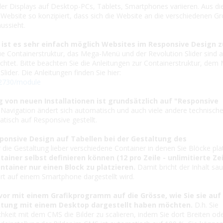
er Displays auf Desktop-PCs, Tablets, Smartphones variieren. Aus d
Website so konzipiert, dass sich die Website an die verschiedenen G
ussieht.
ist es sehr einfach möglich Websites im Responsive Design z
eue Containerstruktur, das Mega-Menü und der Revolution Slider sind a
htet. Bitte beachten Sie die Anleitungen zur Containerstruktur, dem
ider. Die Anleitungen finden Sie hier:
/2730/module
g von neuen Installationen ist grundsätzlich auf "Responsive
Navigation ändert sich automatisch und auch viele andere technisch
tisch auf Responsive gestellt.
ponsive Design auf Tabellen bei der Gestaltung des
die Gestaltung lieber verschiedene Container in denen Sie Blöcke plat
ntainer selbst definieren können (12 pro Zeile - unlimitierte Ze
ntainer nur einen Block zu platzieren.
Damit bricht der Inhalt sa
rt auf einem Smartphone dargestellt wird.
uvor mit einem Grafikprogramm auf die Grösse, wie Sie sie auf
htung mit einem Desktop dargestellt haben möchten.
D.h. Sie
hkeit mit dem CMS die Bilder zu scalieren, indem Sie dort Breiten od