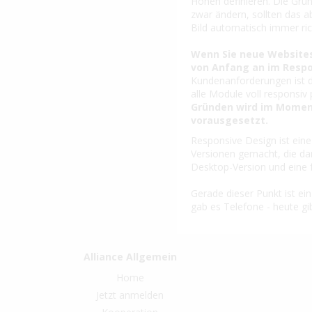
Höhen definieren. Die Grun
zwar ändern, sollten das a
Bild automatisch immer ri
Wenn Sie neue Websites 
von Anfang an im Respo
Kundenanforderungen ist d
alle Module voll responsiv
Gründen wird im Moment
vorausgesetzt.
Responsive Design ist ein
Versionen gemacht, die da
Desktop-Version und eine 
Gerade dieser Punkt ist ein
gab es Telefone - heute g
Alliance Allgemein
Home
Jetzt anmelden