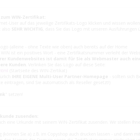
 zum WIN-Zertifikat:
rnet-User auf das jeweilige Zertifikats-Logo klicken und wissen wolle
t also
SEHR WICHTIG
, dass Sie das Logo mit unseren Ausführungen 
ogo (alleine - ohne Texte wie oben) auch bereits auf der Home
 WIN ist ein positives Wort - eine Zertifikatsnummer verleiht der Webs
hrer Kundenwebsites ist damit für Sie als Webmaster auch ein
tere Kunden
. Verlinken Sie das Logo auf diese Seite:
.html
(Startseite des WIN-Zertikat)
ürlich
IHRE EIGENE Multi-User Partner-Homepage
- sollten sich 
e eintragen, sind Sie automatisch als Reseller gesetzt!)
ank
" setzen!
Urkunde zusenden:
h eine Urkunde mit seinem WIN-Zertifikat zusenden. Wir stellen Ihne
g (können Sie a) z.B. im Copyshop auch drucken lassen - und dann mi
 den Namen der Domain sowie die Zertifikatsnummer eindrucken 