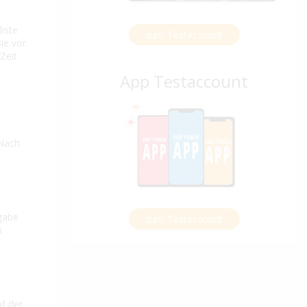
iste
zum Testaccount
ie vor
Zeit
App Testaccount
 Nach
ngabe
zum Testaccount
m
f der