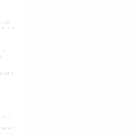
n, was
über das
ite
e
Besucher
n hier
t einem
und dem