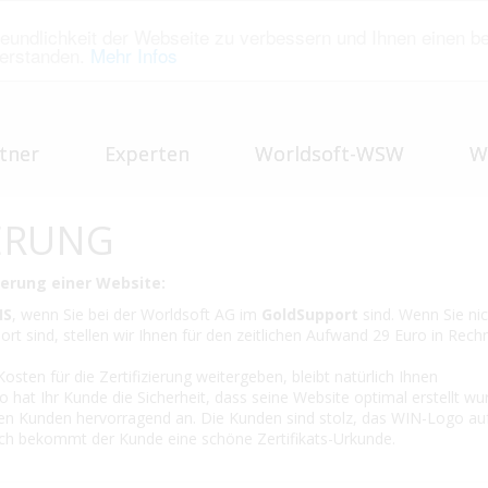
eundlichkeit der Webseite zu verbessern und Ihnen einen b
verstanden.
Mehr Infos
tner
Experten
Worldsoft-WSW
W
IERUNG
zierung einer Website:
IS
, wenn Sie bei der Worldsoft AG im
GoldSupport
sind. Wenn Sie nic
rt sind, stellen wir Ihnen für den zeitlichen Aufwand 29 Euro in Rech
sten für die Zertifizierung weitergeben, bleibt natürlich Ihnen
 hat Ihr Kunde die Sicherheit, dass seine Website optimal erstellt wu
den Kunden hervorragend an. Die Kunden sind stolz, das WIN-Logo auf
ich bekommt der Kunde eine schöne Zertifikats-Urkunde.