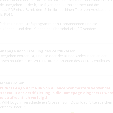
nde übergeben - oder b) Sie fügen den Domainnamen und die
in das PDF ein, z.B. mit dem Schreibmaschinen-Tool von Acrobat und
ls PDF):
einfach mit einem Grafikprogramm den Domainnamen und die
n können - und dem Kunden das überarbeitete JPG senden:
omepage nach Erteilung des Zertifikates:
ts vergeben worden ist, und Sie oder der Kunde Änderungen an der
n natürlich auch WEITERHIN die Kriterien des W.I.N.-Zertifikates
edenen Größen
rtifkats-Logo darf NUR von Alliance Webmastern verwendet
erst NACH der Zertifizierung in die Homepage eingesetzt wer
nd strafrechtlich verfolgt!
s WIN-Logo in verschiedenen Grössen zum Download (bitte speichern
ichern unter...")