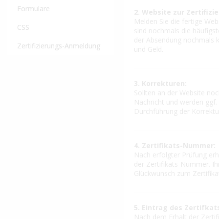
Formulare
2. Website zur Zertifiz
Melden Sie die fertige We
CSS
sind nochmals die häufigste
der Absendung nochmals kur
Zertifizierungs-Anmeldung
und Geld.
3. Korrekturen:
Sollten an der Website noc
Nachricht und werden ggf.
Durchführung der Korrektur
4. Zertifikats-Nummer:
Nach erfolgter Prüfung erh
der Zertifikats-Nummer. Ih
Glückwunsch zum Zertifika
5. Eintrag des Zertifkat
Nach dem Erhalt der Zertif