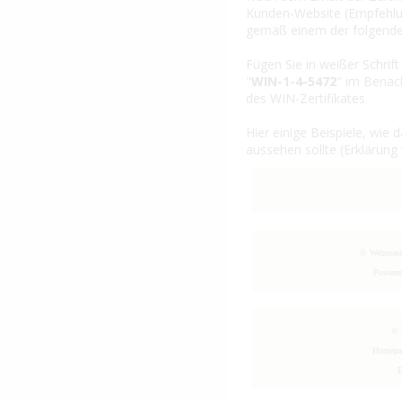
Kunden-Website (Empfehlu
gemäß einem der folgenden
Fügen Sie in weißer Schri
"
WIN-1-4-5472
" im Benac
des WIN-Zertifikates.
Hier einige Beispiele, wie
aussehen sollte (Erklärung
© Webmast
Powere
© 
Homepa