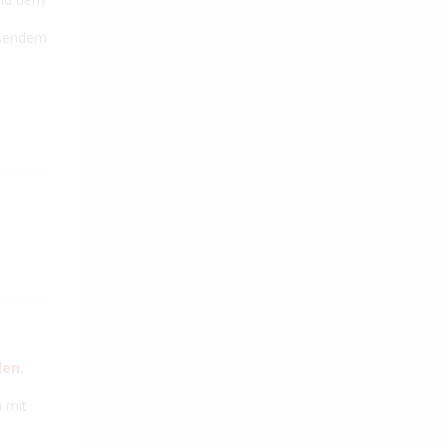
 sendem
den.
 mit