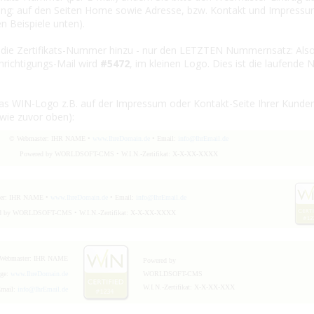
ng: auf den Seiten Home sowie Adresse, bzw. Kontakt und Impressu
 Beispiele unten).
ft die Zertifikats-Nummer hinzu - nur den LETZTEN Nummernsatz: Als
hrichtigungs-Mail wird
#5472
, im kleinen Logo. Dies ist die laufend
 das WIN-Logo z.B. auf der Impressum oder Kontakt-Seite Ihrer Kunde
 wie zuvor oben):
© Webmaster: IHR NAME •
www.IhreDomain.de
• Email:
info@IhrEmail.de
Powered by WORLDSOFT-CMS • W.I.N.-Zertifikat: X-X-XX-XXXX
er: IHR NAME •
www.IhreDomain.de
• Email:
info@IhrEmail.de
d by WORLDSOFT-CMS • W.I.N.-Zertifikat: X-X-XX-XXXX
Webmaster: IHR NAME
Powered by
ge:
www.IhreDomain.de
WORLDSOFT-CMS
W.I.N.-Zertifikat: X-X-XX-XXX
Email:
info@IhrEmail.de