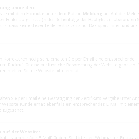
ierung anmelden:
bsite mit dem Formular unter dem Button
Meldung
an. Auf der Meldel
n Fehler aufgelistet (in der Reihenfolge der Häufigkeit) - überprüfen S
z, dass keine dieser Fehler enthalten sind. Das spart Ihnen und uns 
h Korrekturen nötig sein, erhalten Sie per Email eine entsprechende
 um Rückruf für eine ausführliche Besprechung der Website gebeten.
en melden Sie die Website bitte erneut.
alten Sie per Email eine Bestätigung der Zertifikats-Vergabe unter A
r Website-Kunde erhält ebenfalls ein entsprechendes E-Mail mit eine
t zugesandt.
s auf der Website:
ikats-Nummer (per E-Mail) ändern Sie bitte den Webmaster-Eintrag au