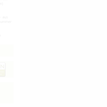
m)
o aus
e Nummer
n