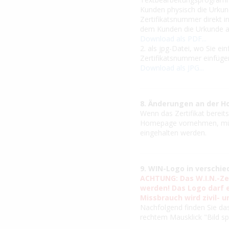
Kunden physisch die Urku
Zertifikatsnummer direkt 
dem Kunden die Urkunde a
Download als PDF...
2. als jpg-Datei, wo Sie 
Zertifikatsnummer einfüge
Download als JPG...
8. Änderungen an der H
Wenn das Zertifikat berei
Homepage vornehmen, müsse
eingehalten werden.
9. WIN-Logo in verschi
ACHTUNG: Das W.I.N.-Ze
werden! Das Logo darf 
Missbrauch wird zivil- u
Nachfolgend finden Sie da
rechtem Mausklick "Bild spe