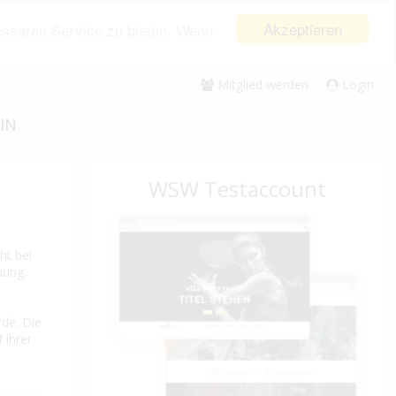
Akzeptieren
esseren Service zu bieten. Wenn
Mitglied werden
Login
IN
WSW Testaccount
ht bei
nung.
rde. Die
 ihrer